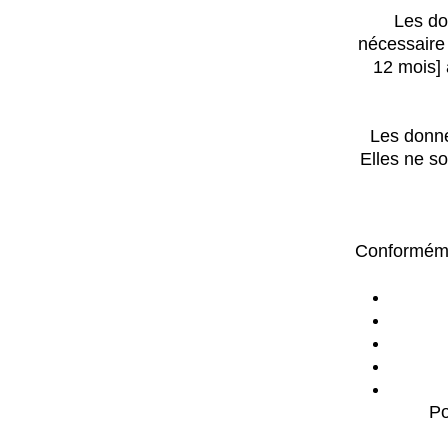
Les do
nécessaire
12 mois] 
Les donné
Elles ne s
Conformémen
Po