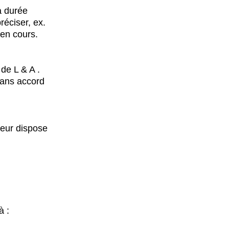
a durée
éciser, ex.
 en cours.
de L & A .
sans accord
teur dispose
à :