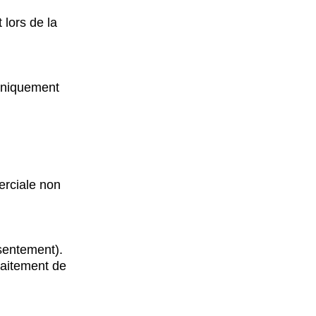
lors de la
 uniquement
erciale non
sentement).
raitement de