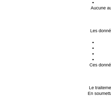
Aucune au
Les donnée
Ces donnée
Le traitem
En soumetta