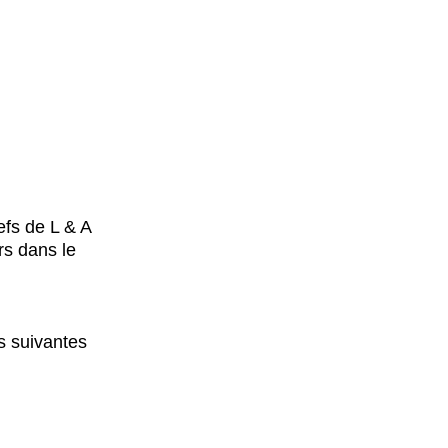
efs de L & A
rs dans le
ns suivantes